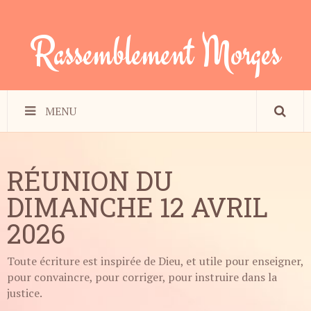
Rassemblement Morges
MENU
RÉUNION DU
DIMANCHE 12 AVRIL
2026
Toute écriture est inspirée de Dieu, et utile pour enseigner,
pour convaincre, pour corriger, pour instruire dans la
justice.