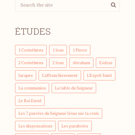
ÉTUDES
1 Corinthiens
1 Jean
1 Pierre
2 Corinthiens
2 Jean
Abraham
Esdras
Jacques
L'affranchissement
L'Esprit Saint
La communion
La table du Seigneur
Le Roi David
Les 7 paroles du Seigneur Jésus sur la croix
Les dispensations
Les paraboles