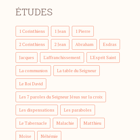
ÉTUDES
1 Corinthiens
1 Jean
1 Pierre
2 Corinthiens
2 Jean
Abraham
Esdras
Jacques
L'affranchissement
L'Esprit Saint
La communion
La table du Seigneur
Le Roi David
Les 7 paroles du Seigneur Jésus sur la croix
Les dispensations
Les paraboles
Le Tabernacle
Malachie
Matthieu
Moïse
Néhémie