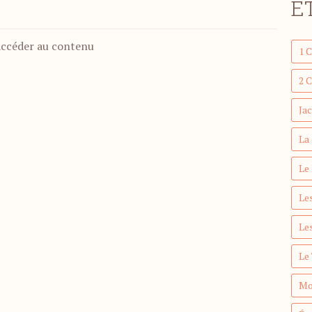
É
accéder au contenu
1 
2 
Ja
La
Le
Les
Le
Le
Mo