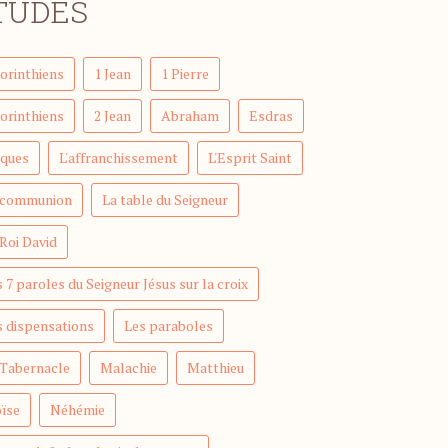
TUDES
Corinthiens
1 Jean
1 Pierre
Corinthiens
2 Jean
Abraham
Esdras
cques
L'affranchissement
L'Esprit Saint
 communion
La table du Seigneur
 Roi David
 7 paroles du Seigneur Jésus sur la croix
s dispensations
Les paraboles
 Tabernacle
Malachie
Matthieu
ïse
Néhémie