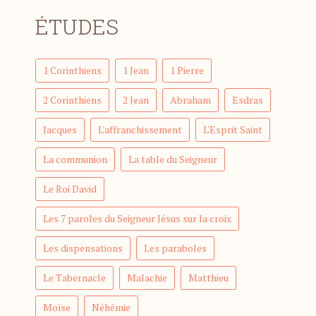
ÉTUDES
1 Corinthiens
1 Jean
1 Pierre
2 Corinthiens
2 Jean
Abraham
Esdras
Jacques
L'affranchissement
L'Esprit Saint
La communion
La table du Seigneur
Le Roi David
Les 7 paroles du Seigneur Jésus sur la croix
Les dispensations
Les paraboles
Le Tabernacle
Malachie
Matthieu
Moïse
Néhémie