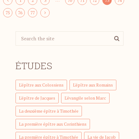
1
2
3
70
71
72
73
74
75
76
77
ÉTUDES
L'épître aux Colossiens
L'épître aux Romains
L'épître de Jacques
L'évangile selon Marc
La deuxième épître à Timothée
La première épître aux Corinthiens
La première épître à Timothée
La vie de Jacob